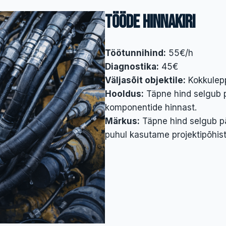
Tööde hinnakiri
Töötunnihind:
55€/h
Diagnostika:
45€
Väljasõit objektile:
Kokkulepp
Hooldus:
Täpne hind selgub p
komponentide hinnast.
Märkus:
Täpne hind selgub p
puhul kasutame projektipõhist 