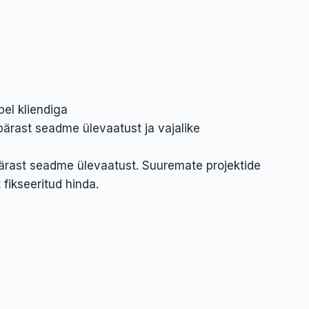
el kliendiga
ärast seadme ülevaatust ja vajalike
ärast seadme ülevaatust. Suuremate projektide
fikseeritud hinda.